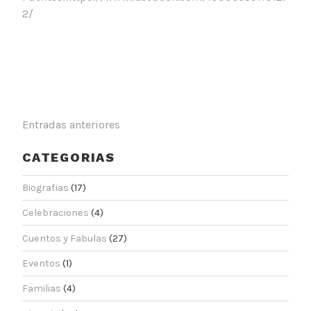
2/
N
Entradas anteriores
A
CATEGORIAS
V
Biografias
(17)
E
G
Celebraciones
(4)
A
Cuentos y Fabulas
(27)
C
Eventos
(1)
I
Familias
(4)
Ó